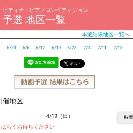
ピティナ・ピアノコンペティション
予選 地区一覧
本選結果地区一覧へ
3
5/30
6/6
6/12
6/19
6/23
7/4
7/11
7/18
～開催地区
4/19（日）
時
しばらくお待ちください