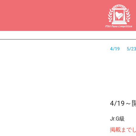
4/19
5/2
4/19
Jr.G級
掲載まで