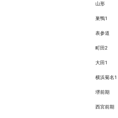
山形
巣鴨1
表参道
町田2
大田1
横浜菊名1
堺前期
西宮前期